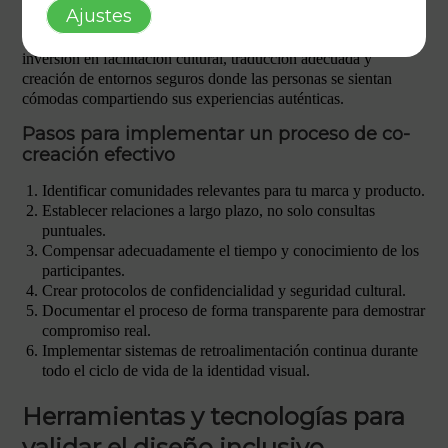
Ajustes
estructurados, y establecen procesos de validación iterativa con
usuarios reales de diferentes culturas. Estas prácticas requieren
inversión en facilitación cultural, traducción adecuada y
creación de entornos seguros donde las personas se sientan
cómodas compartiendo sus experiencias auténticas.
Pasos para implementar un proceso de co-
creación efectivo
Identificar comunidades relevantes para tu marca y producto.
Establecer relaciones a largo plazo, no solo consultas
puntuales.
Compensar adecuadamente el tiempo y conocimiento de los
participantes.
Crear protocolos de confidencialidad y seguridad cultural.
Documentar el proceso de forma transparente para demostrar
compromiso real.
Implementar sistemas de retroalimentación continua durante
todo el ciclo de vida de la identidad visual.
Herramientas y tecnologías para
validar el diseño inclusivo