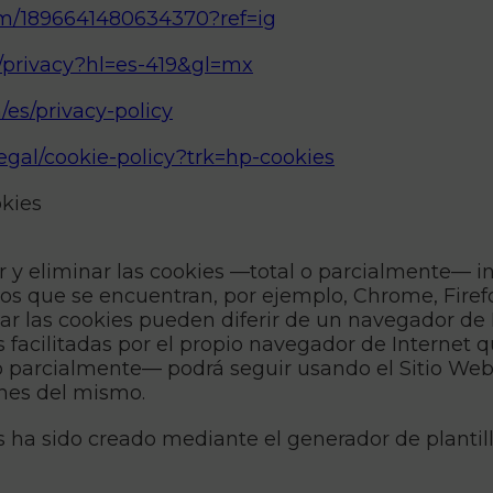
com/1896641480634370?ref=ig
m/privacy?hl=es-419&gl=mx
m/es/privacy-policy
egal/cookie-policy?trk=hp-cookies
okies
r y eliminar las cookies —total o parcialmente— i
s que se encuentran, por ejemplo, Chrome, Firefox,
r las cookies pueden diferir de un navegador de I
 facilitadas por el propio navegador de Internet q
 parcialmente— podrá seguir usando el Sitio Web, 
ones del mismo.
ha sido creado mediante el generador de plantilla