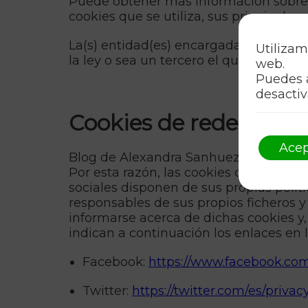
Puede obtener más información sobre la
cookies que se utiliza, sus principales c
La(s) entidad(es) encargada(s) del sum
Utilizam
la ley o sea un tercero el que procese
web.
Puedes 
desactiv
Cookies de redes socia
Acep
Blog de Alexandra Sanhueza incorpora 
Por esta razón, las cookies de redes s
sociales disponen de sus propias polít
responsables de sus propios ficheros y
informarse acerca de dichas cookies y,
indican a continuación los enlaces en 
Facebook:
https://www.facebook.com/
Twitter:
https://twitter.com/es/privac