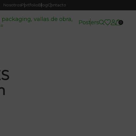
Nosotros
Portfolio
Blog
Contacto
( packaging, vallas de obra,
Posters
0
c=
ES
m