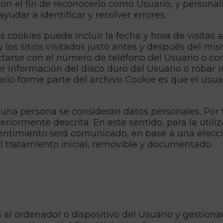
con el fin de reconocerlo como Usuario, y personali
udar a identificar y resolver errores.
 cookies puede incluir la fecha y hora de visitas al
 los sitios visitados justo antes y después del m
arse con el número de teléfono del Usuario o con
r información del disco duro del Usuario o robar 
ario forme parte del archivo Cookie es que el us
 una persona se consideran datos personales. Por 
teriormente descrita. En este sentido, para la util
entimiento será comunicado, en base a una elecc
el tratamiento inicial, removible y documentado.
 al ordenador o dispositivo del Usuario y gestion