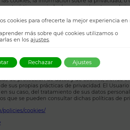
s cookies, la información sobre la privacidad, o c
aracterísticas, periodo de expiración, etc. en el sig
inistro de cookies podrá(n) ceder esta información
os cookies para ofrecerte la mejor experiencia en
 esta información para dichas entidades.
aprender más sobre qué cookies utilizamos o
arlas en los
ajustes
.
les
tar
Rechazar
Ajustes
plugins de redes sociales, que permiten acceder a
ociales pueden almacenarse en el navegador del Us
icas de protección de datos y de cookies, siendo e
 de sus propias prácticas de privacidad. El Usuario
 en su caso, del tratamiento de sus datos personal
los que se pueden consultar dichas políticas de pr
policies/cookies/
y