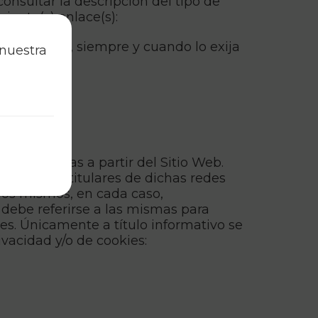
onsultar la descripción del tipo de
uiente(s) enlace(s):
 a terceros, siempre y cuando lo exija
 nuestra
 las mismas a partir del Sitio Web.
uario. Los titulares de dichas redes
llos mismos, en cada caso,
 debe referirse a las mismas para
es. Únicamente a título informativo se
ivacidad y/o de cookies: