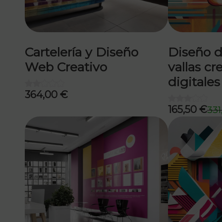
Cartelería y Diseño
Diseño d
Web Creativo
vallas cr
digitales
364,00
€
165,50
€
331
El
El
precio
precio
original
actual
era:
es:
331,00 €.
165,50 €.