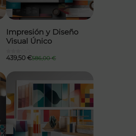
Impresión y Diseño
Visual Único
439,50
€
586,00
€
El
El
precio
precio
original
actual
era:
es:
586,00 €.
439,50 €.