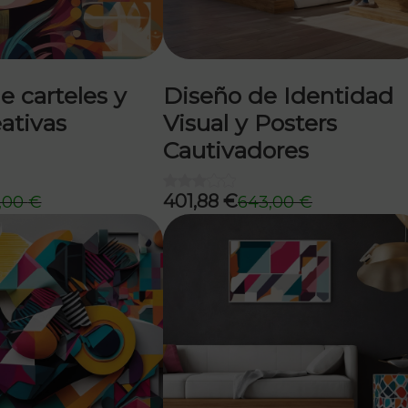
e carteles y
Diseño de Identidad
eativas
Visual y Posters
Cautivadores
401,88
€
,00
€
643,00
€
El
El
precio
precio
original
actual
era:
es:
643,00 €.
401,88 €.