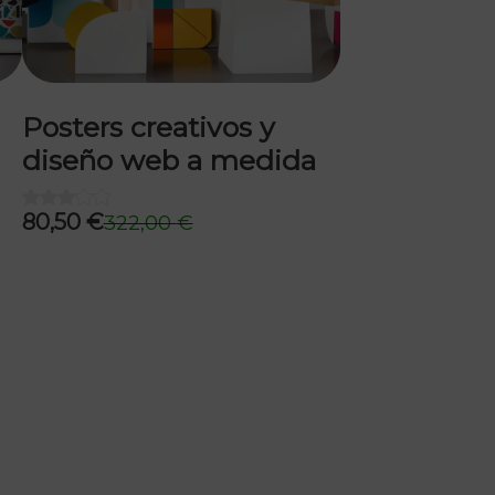
Posters creativos y
diseño web a medida
80,50
€
322,00
€
El
El
precio
precio
original
actual
era:
es:
322,00 €.
80,50 €.