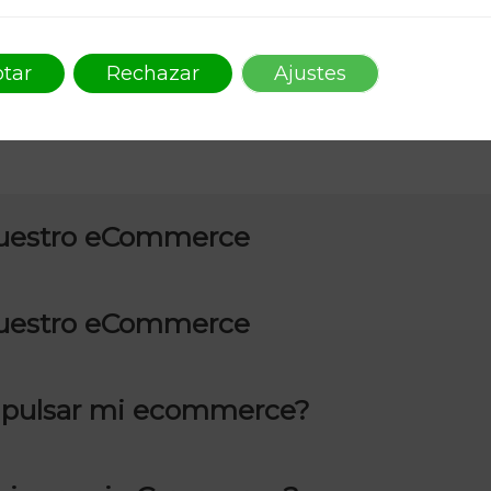
FAQ’s
tar
Rechazar
Ajustes
nuestro eCommerce
nuestro eCommerce
pulsar mi ecommerce?