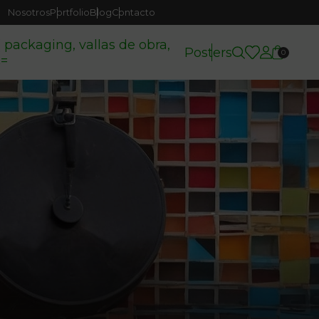
Nosotros
Portfolio
Blog
Contacto
( packaging, vallas de obra,
Posters
0
c=