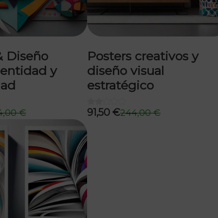
& Diseño
Posters creativos y
dentidad y
diseño visual
dad
estratégico
91,50
€
4,00
€
244,00
€
El
El
precio
precio
original
actual
era:
es:
244,00 €.
91,50 €.