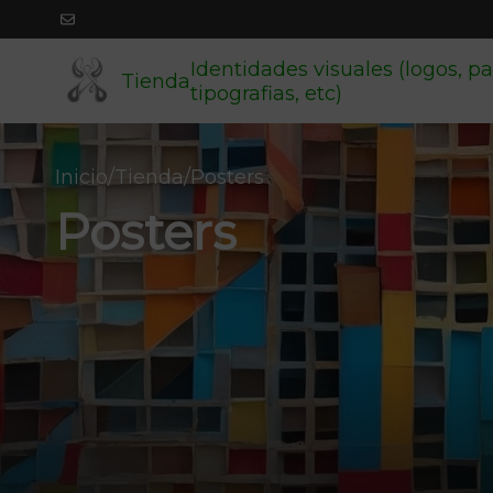
Identidades visuales (logos, pa
Tienda
tipografias, etc)
Inicio
/
Tienda
/
Posters
Posters