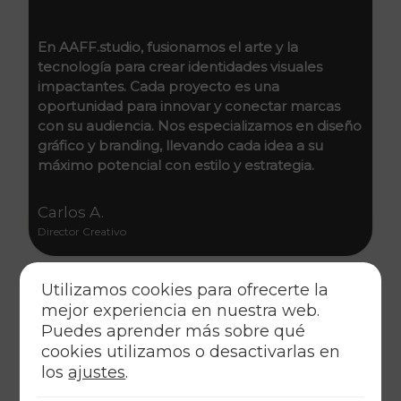
En AAFF.studio, fusionamos el arte y la
tecnología para crear identidades visuales
impactantes. Cada proyecto es una
oportunidad para innovar y conectar marcas
con su audiencia. Nos especializamos en diseño
gráfico y branding, llevando cada idea a su
máximo potencial con estilo y estrategia.
Carlos A.
Director Creativo
Utilizamos cookies para ofrecerte la
mejor experiencia en nuestra web.
Puedes aprender más sobre qué
cookies utilizamos o desactivarlas en
los
ajustes
.