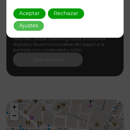
Aceptar
Rechazar
Diseño Gráfico Único
Ajustes
Diseñamos identidades visuales que cuentan
historias. Desde branding hasta soluciones
digitales, llevamos tus ideas del papel a la
pantalla con creatividad y estilo.
Descúbrenos
+
−