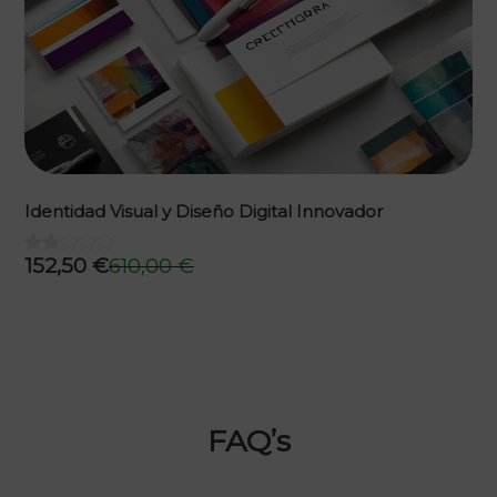
Identidad Visual y Diseño Digital Innovador
152,50
€
610,00
€
El
El
precio
precio
original
actual
era:
es:
610,00 €.
152,50 €.
FAQ’s