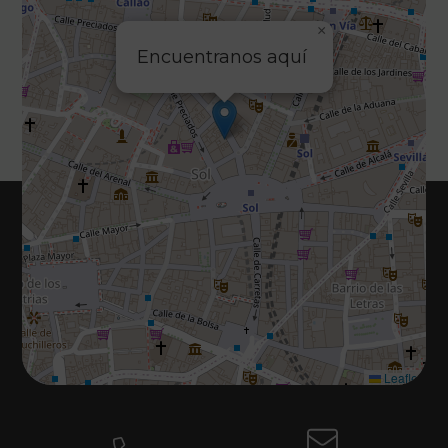
×
Encuentranos aquí
Leaflet