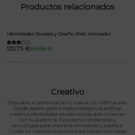
Productos relacionados
Identidades Visuales y Diseño Web Innovador
132,75
€
531,00
€
El
El
precio
precio
original
actual
era:
es:
531,00 €.
132,75 €.
Creativo
Descubre el potencial de tu marca con AAFF.studio.
Desde diseño gráfico hasta inteligencia artificial,
creamos identidades visuales únicas que conectan
con tu audiencia. Exploramos tendencias y
tecnologías para ofrecerte innovación y estética.
Confía en nuestros expertos para transformar ideas