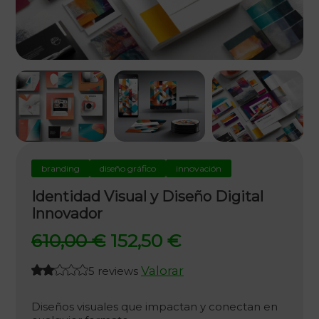
branding
diseño gráfico
innovación
Identidad Visual y Diseño Digital
Innovador
El
El
610,00
€
152,50
€
precio
precio
Valorar
5 reviews
original
actual
era:
es:
Diseños visuales que impactan y conectan en