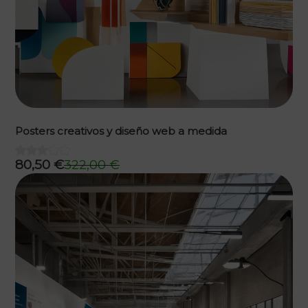
Posters creativos y diseño web a medida
80,50
€
322,00
€
El
El
precio
precio
original
actual
era:
es:
322,00 €.
80,50 €.