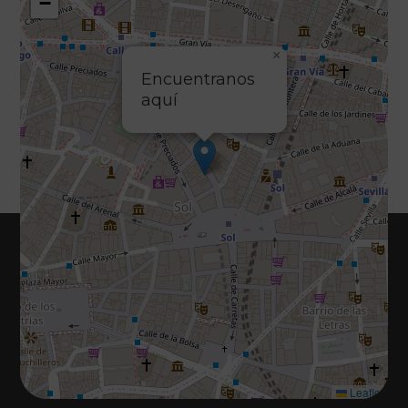
−
×
Encuentranos
aquí
Leaflet