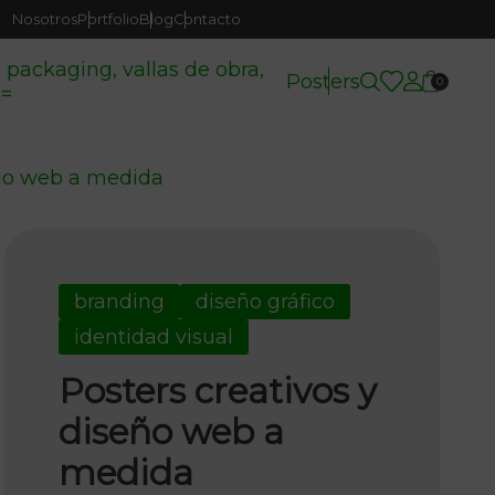
Nosotros
Portfolio
Blog
Contacto
( packaging, vallas de obra,
Posters
0
c=
eño web a medida
branding
diseño gráfico
identidad visual
Posters creativos y
diseño web a
medida