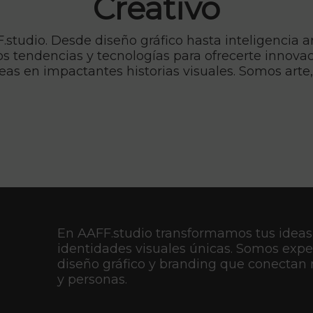
Creativo
tudio. Desde diseño gráfico hasta inteligencia ar
 tendencias y tecnologías para ofrecerte innovaci
deas en impactantes historias visuales. Somos art
En AAFF.studio transformamos tus ideas
identidades visuales únicas. Somos expe
diseño gráfico y branding que conectan
y personas.