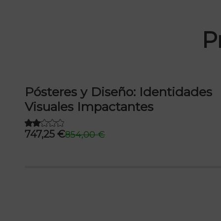
P
b
Pósteres y Diseño: Identidades
Visuales Impactantes
747,25
€
854,00
€
El
El
precio
precio
original
actual
era:
es:
854,00 €.
747,25 €.