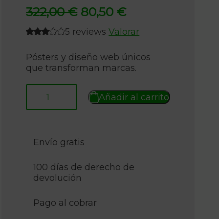
El
El
322,00
€
80,50
€
precio
precio
5 reviews
Valorar
original
actual
era:
es:
Pósters y diseño web únicos
que transforman marcas.
322,00 €.
80,50 €.
Añadir al carrito
Envío gratis
100 días de derecho de
devolución
Pago al cobrar