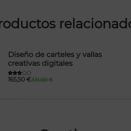
roductos relacionad
Diseño de carteles y vallas
creativas digitales
165,50
€
331,00
€
El
El
precio
precio
original
actual
era:
es:
331,00 €.
165,50 €.