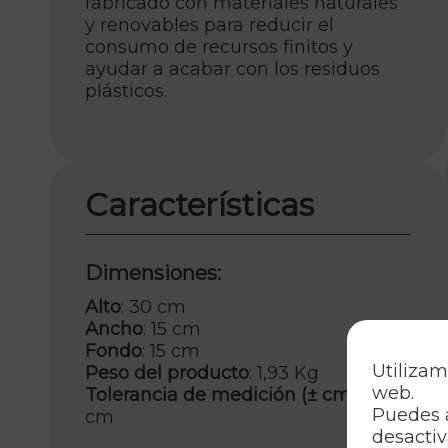
fabricado con materiales naturales
y renovables para reducir el
consumo de recursos finitos y
ayudar a acabar con los residuos
plásticos.
Características
Dimensiones:
Alto
: 30 cm
Ancho
: 15 cm
Fondo
: 15 cm
Utilizam
Peso del producto
: 1,93 Kg
web.
Tolerancia de medición (± cm)
: 2
Puedes 
cm
desactiv