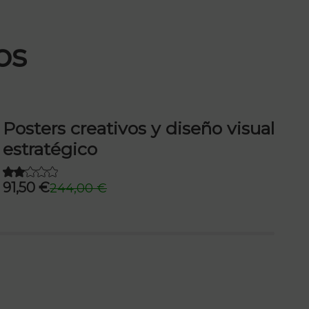
os
Posters creativos y diseño visual
C
estratégico
C
3
91,50
€
244,00
€
El
El
precio
precio
original
actual
era:
es:
244,00 €.
91,50 €.