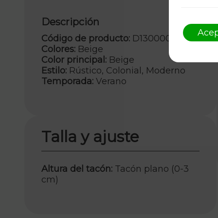
Descripción
Acep
Código de producto:
D1300002KK12
Colores:
Beige
Color principal:
Beige
Estilo:
Rústico, Colonial, Moderno
Temporada:
Verano
Talla y ajuste
Altura del tacón:
Tacón plano (0-3
cm)