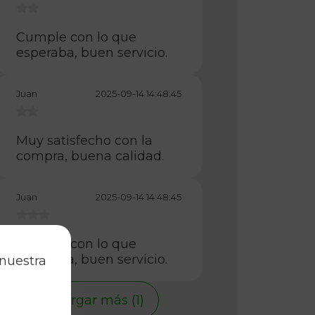
Cumple con lo que
esperaba, buen servicio.
Juan
2025-09-14 14:48:45
Muy satisfecho con la
compra, buena calidad.
Juan
2025-09-14 14:48:45
Cumple con lo que
esperaba, buen servicio.
 nuestra
Cargar más (1)