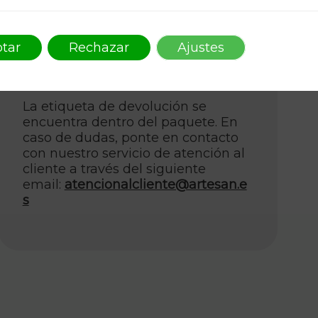
Entrega de Correos
tar
Rechazar
Ajustes
Los productos inmediatamente
disponibles se entregarán en 2-5
días laborables.
La etiqueta de devolución se
encuentra dentro del paquete. En
caso de dudas, ponte en contacto
con nuestro servicio de atención al
cliente a través del siguiente
email:
atencionalcliente@artesan.e
s