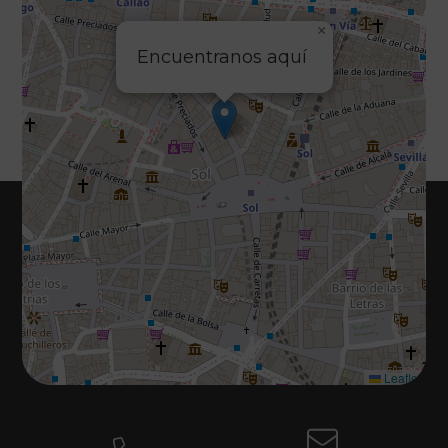
×
Encuentranos aquí
Leaflet