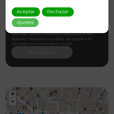
Aceptar
Rechazar
Diseño Gráfico Único
Ajustes
Diseñamos identidades visuales que cuentan
historias. Desde branding hasta soluciones
digitales, llevamos tus ideas del papel a la
pantalla con creatividad y estilo.
Descúbrenos
+
−