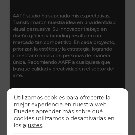
En AAFF.studio, fusionamos el arte y la
tecnología para crear identidades visuales
impactantes. Cada proyecto es una
oportunidad para innovar y conectar marcas
con su audiencia. Nos especializamos en diseño
gráfico y branding, llevando cada idea a su
máximo potencial con estilo y estrategia.
Carlos A.
Director Creativo
Utilizamos cookies para ofrecerte la
mejor experiencia en nuestra web.
Puedes aprender más sobre qué
cookies utilizamos o desactivarlas en
los
ajustes
.