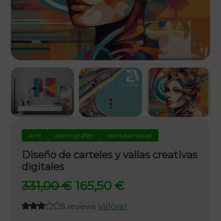
Arte
diseño gráfico
identidad visual
Diseño de carteles y vallas creativas
digitales
El
El
331,00
€
165,50
€
precio
precio
Valorar
5 reviews
original
actual