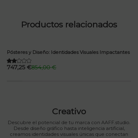
Productos relacionados
Pósteres y Diseño: Identidades Visuales Impactantes
747,25
€
854,00
€
El
El
precio
precio
original
actual
era:
es:
854,00 €.
747,25 €.
Creativo
Descubre el potencial de tu marca con AAFF.studio.
Desde diseño gráfico hasta inteligencia artificial,
creamos identidades visuales únicas que conectan