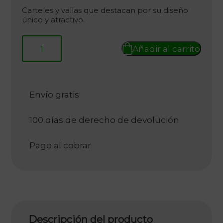
era:
es:
Carteles y vallas que destacan por su diseño
único y atractivo.
331,00 €.
165,50 €.
Añadir al carrito
Envío gratis
100 días de derecho de devolución
Pago al cobrar
Descripción del producto