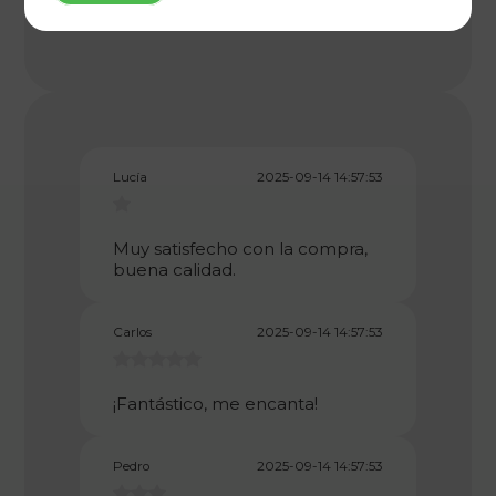
email:
atencionalcliente@artesan.es
Lucía
2025-09-14 14:57:53
Muy satisfecho con la compra,
buena calidad.
Carlos
2025-09-14 14:57:53
¡Fantástico, me encanta!
Pedro
2025-09-14 14:57:53