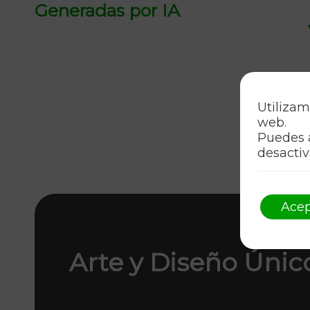
Generadas por IA
Utilizam
web.
Puedes 
desactiv
Acep
Arte y Diseño Únic