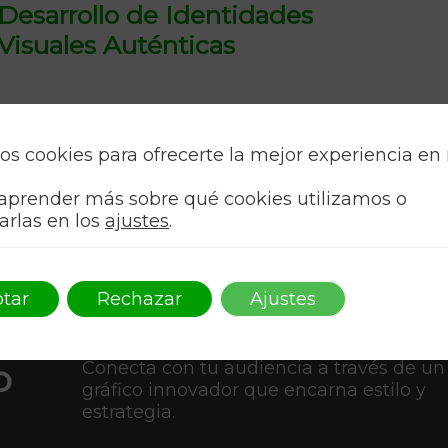
Desarrollo de Identidades
Visuales Auténticas
os cookies para ofrecerte la mejor experiencia en
aprender más sobre qué cookies utilizamos o
arlas en los
ajustes
.
tar
Rechazar
Ajustes
Como AAFF, transformamos ideas en arte
o
Conecta con tu audiencia a través de un
gráfico innovador que encarna estilo y
estrategia.