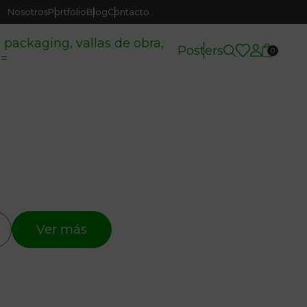
Nosotros
Portfolio
Blog
Contacto
( packaging, vallas de obra,
Posters
0
c=
Ver más