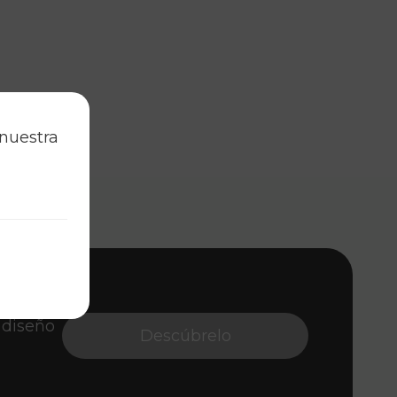
 nuestra
 visual.
 diseño
Descúbrelo