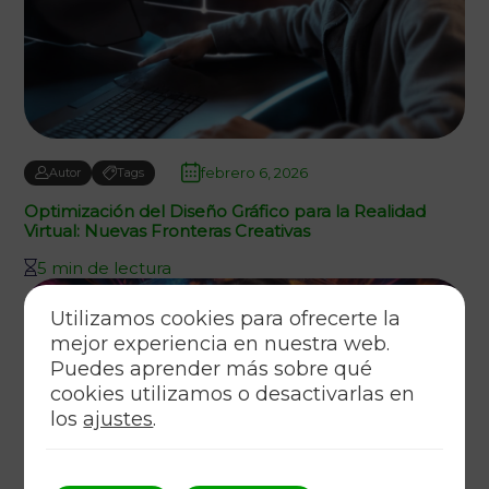
febrero 6, 2026
Autor
Tags
Optimización del Diseño Gráfico para la Realidad
Virtual: Nuevas Fronteras Creativas
5 min de lectura
Utilizamos cookies para ofrecerte la
mejor experiencia en nuestra web.
Puedes aprender más sobre qué
cookies utilizamos o desactivarlas en
los
ajustes
.