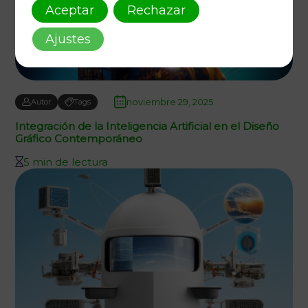
Aceptar
Rechazar
Ajustes
noviembre 29, 2025
Autor
Tags
Integración de la Inteligencia Artificial en el Diseño
Gráfico Contemporáneo
5 min de lectura