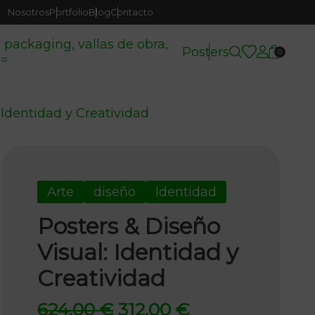
Nosotros
Portfolio
Blog
Contacto
( packaging, vallas de obra,
Posters
0
c=
 Identidad y Creatividad
Arte
diseño
Identidad
Posters & Diseño
Visual: Identidad y
Creatividad
El
El
624,00
€
312,00
€