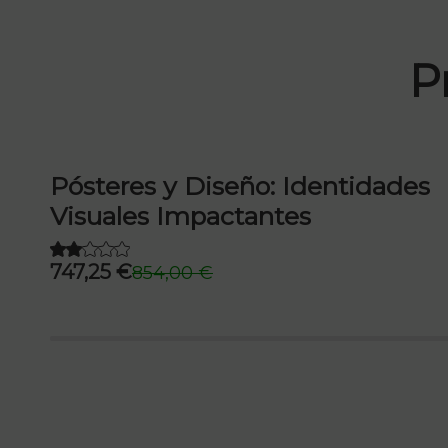
P
b
Pósteres y Diseño: Identidades
Visuales Impactantes
747,25
€
854,00
€
El
El
precio
precio
original
actual
era:
es:
854,00 €.
747,25 €.