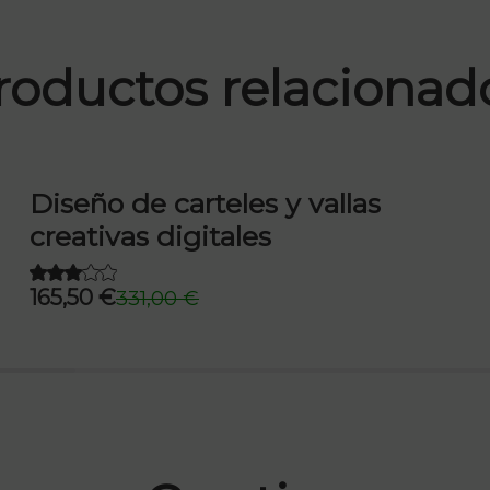
roductos relacionad
Diseño de carteles y vallas
creativas digitales
165,50
€
331,00
€
El
El
precio
precio
original
actual
era:
es:
331,00 €.
165,50 €.