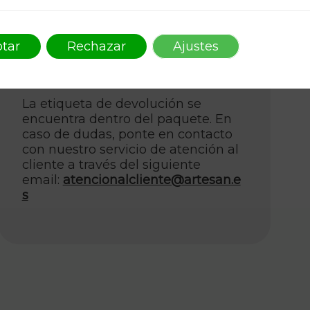
Entrega de Correos
tar
Rechazar
Ajustes
Los productos inmediatamente
disponibles se entregarán en 2-5
días laborables.
La etiqueta de devolución se
encuentra dentro del paquete. En
caso de dudas, ponte en contacto
con nuestro servicio de atención al
cliente a través del siguiente
email:
atencionalcliente@artesan.e
s