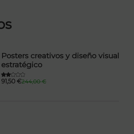
os
Posters creativos y diseño visual
C
estratégico
C
3
91,50
€
244,00
€
El
El
precio
precio
original
actual
era:
es:
244,00 €.
91,50 €.