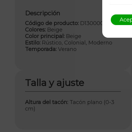
Descripción
Acep
Código de producto:
D1300002KK12
Colores:
Beige
Color principal:
Beige
Estilo:
Rústico, Colonial, Moderno
Temporada:
Verano
Talla y ajuste
Altura del tacón:
Tacón plano (0-3
cm)