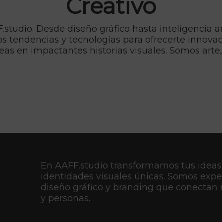
Creativo
tudio. Desde diseño gráfico hasta inteligencia ar
 tendencias y tecnologías para ofrecerte innovaci
deas en impactantes historias visuales. Somos art
En AAFF.studio transformamos tus ideas
identidades visuales únicas. Somos expe
diseño gráfico y branding que conectan
y personas.