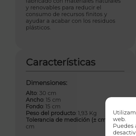
fabricado con materiales naturales
y renovables para reducir el
consumo de recursos finitos y
ayudar a acabar con los residuos
plásticos.
Características
Dimensiones:
Alto
: 30 cm
Ancho
: 15 cm
Fondo
: 15 cm
Utilizam
Peso del producto
: 1,93 Kg
web.
Tolerancia de medición (± cm)
: 2
Puedes 
cm
desactiv