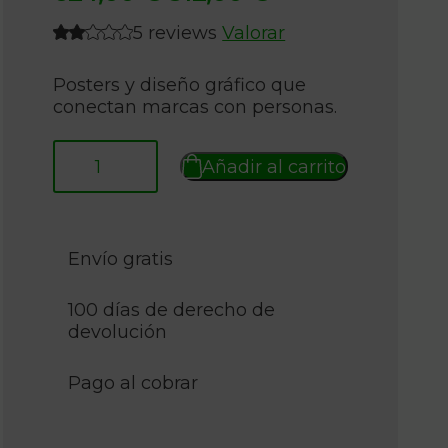
precio
precio
5 reviews
Valorar
original
actual
era:
es:
Posters y diseño gráfico que
conectan marcas con personas.
624,00 €.
312,00 €.
Añadir al carrito
Envío gratis
100 días de derecho de
devolución
Pago al cobrar