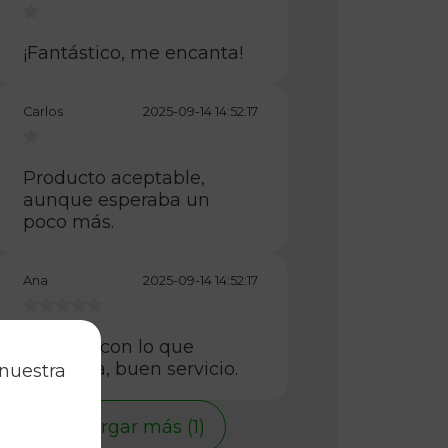
¡Fantástico, me encanta!
Carlos
2025-09-14 14:52:17
Producto aceptable,
aunque esperaba un
poco más.
Ana
2025-09-14 14:52:17
Cumple con lo que
esperaba, buen servicio.
 nuestra
Cargar más (1)