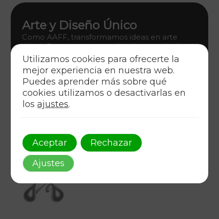
Arte y Diseño Único
Como AAFF, transformamos ideas en arte
visual. Conecta con tu audiencia a través de un
diseño gráfico innovador que encarna estilo y
Utilizamos cookies para ofrecerte la
estrategia.
mejor experiencia en nuestra web.
Puedes aprender más sobre qué
Descúbrelo
cookies utilizamos o desactivarlas en
los
ajustes
.
Aceptar
Rechazar
Ajustes