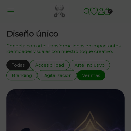
0
Diseño único
Conecta con arte: transforma ideas en impactantes
identidades visuales con nuestro toque creativo.
Todas
Accesibilidad
Arte Inclusivo
Branding
Digitalización
Ver más