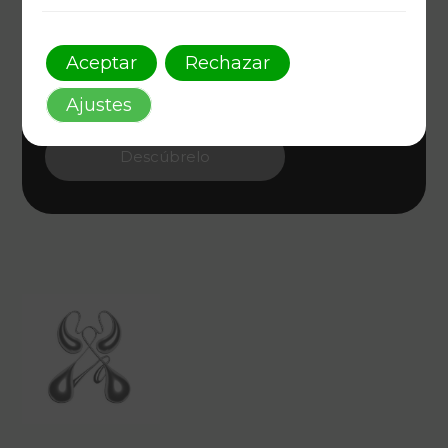
Arte y Diseño Único
Aceptar
Rechazar
Como AAFF, transformamos ideas en arte
visual. Conecta con tu audiencia a través de un
Ajustes
diseño gráfico innovador que encarna estilo y
estrategia.
Descúbrelo