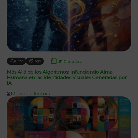
junio 12, 2026
Autor
Tags
Más Allá de los Algoritmos: Infundiendo Alma
Humana en las Identidades Visuales Generadas por
IA
12 min de lectura