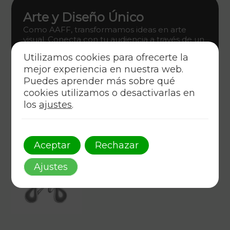
Arte y Diseño Único
Como AAFF, transformamos ideas en arte
visual. Conecta con tu audiencia a través de un
diseño gráfico innovador que encarna estilo y
Utilizamos cookies para ofrecerte la
estrategia.
mejor experiencia en nuestra web.
Descúbrelo
Puedes aprender más sobre qué
cookies utilizamos o desactivarlas en
los
ajustes
.
Aceptar
Rechazar
Ajustes