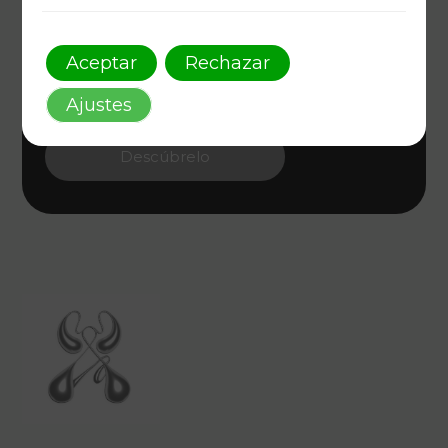
Arte y Diseño Único
Aceptar
Rechazar
Como AAFF, transformamos ideas en arte
visual. Conecta con tu audiencia a través de un
Ajustes
diseño gráfico innovador que encarna estilo y
estrategia.
Descúbrelo