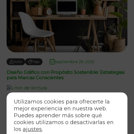
septiembre 29, 2025
Autor
Tags
Diseño Gráfico con Propósito Sostenible: Estrategias
para Marcas Conscientes
6 min de lectura
Utilizamos cookies para ofrecerte la
mejor experiencia en nuestra web.
Puedes aprender más sobre qué
cookies utilizamos o desactivarlas en
los
ajustes
.