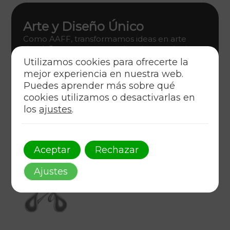
Arte y Diseño Único
Como AAFF, transformamos ideas en arte
visual. Conecta con tu audiencia a través de un
diseño gráfico innovador que encarna estilo y
Utilizamos cookies para ofrecerte la
estrategia.
mejor experiencia en nuestra web.
Puedes aprender más sobre qué
Descúbrelo
cookies utilizamos o desactivarlas en
los
ajustes
.
Aceptar
Rechazar
Ajustes