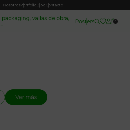
Nosotros
Portfolio
Blog
Contacto
( packaging, vallas de obra,
Posters
0
c=
Ver más