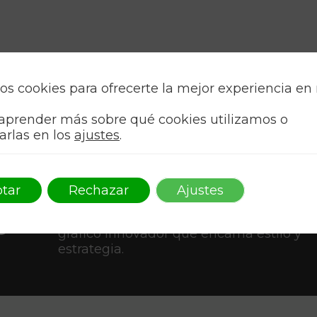
os cookies para ofrecerte la mejor experiencia en
aprender más sobre qué cookies utilizamos o
arlas en los
ajustes
.
tar
Rechazar
Ajustes
Como AAFF, transformamos ideas en arte
o
Conecta con tu audiencia a través de un
gráfico innovador que encarna estilo y
estrategia.