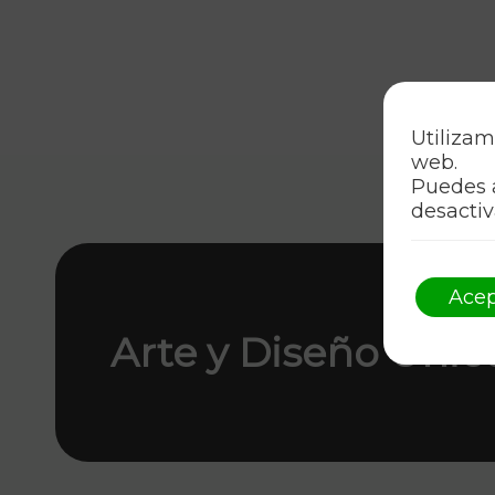
Utilizam
web.
Puedes 
desactiv
Acep
Arte y Diseño Únic