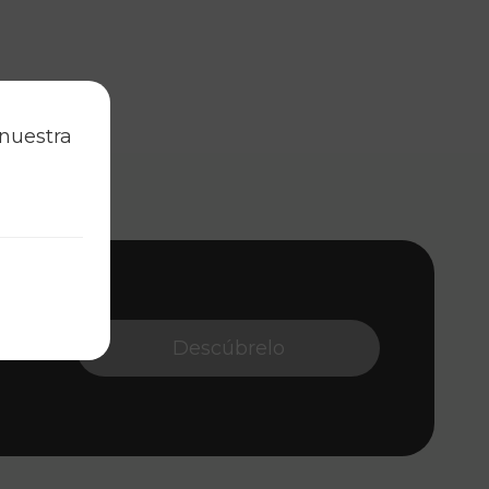
 nuestra
 visual.
 diseño
Descúbrelo