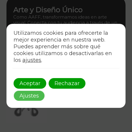
Arte y Diseño Único
Como AAFF, transformamos ideas en arte
visual. Conecta con tu audiencia a través de un
diseño gráfico innovador que encarna estilo y
Utilizamos cookies para ofrecerte la
estrategia.
mejor experiencia en nuestra web.
Descúbrelo
Puedes aprender más sobre qué
cookies utilizamos o desactivarlas en
los
ajustes
.
Aceptar
Rechazar
Ajustes