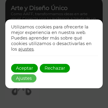
Arte y Diseño Único
Como AAFF, transformamos ideas en arte
visual. Conecta con tu audiencia a través de un
diseño gráfico innovador que encarna estilo y
Utilizamos cookies para ofrecerte la
estrategia.
mejor experiencia en nuestra web.
Descúbrelo
Puedes aprender más sobre qué
cookies utilizamos o desactivarlas en
los
ajustes
.
Aceptar
Rechazar
Ajustes