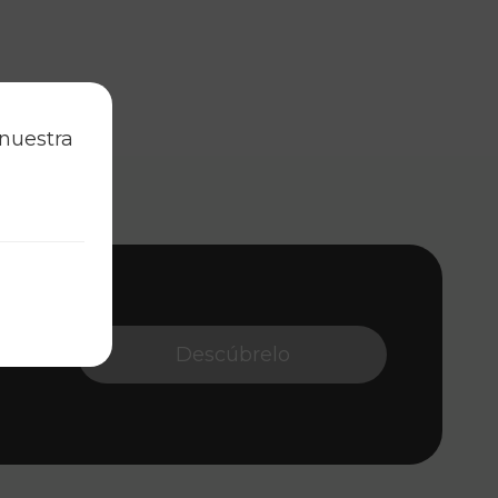
 nuestra
 visual.
 diseño
Descúbrelo