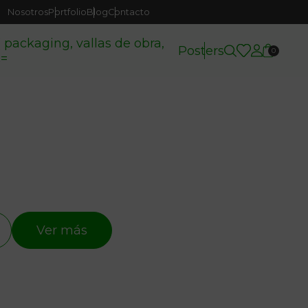
Nosotros
Portfolio
Blog
Contacto
( packaging, vallas de obra,
Posters
0
c=
Ver más