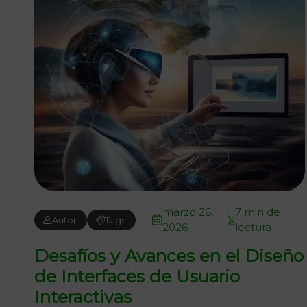
marzo 26,
7 min de
Autor
Tags
2026
lectura
Desafíos y Avances en el Diseño
de Interfaces de Usuario
Interactivas