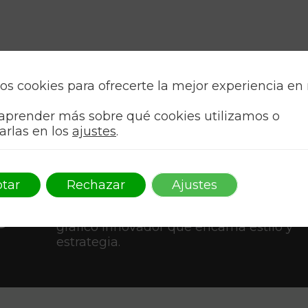
os cookies para ofrecerte la mejor experiencia en
aprender más sobre qué cookies utilizamos o
arlas en los
ajustes
.
tar
Rechazar
Ajustes
Como AAFF, transformamos ideas en arte
o
Conecta con tu audiencia a través de un
gráfico innovador que encarna estilo y
estrategia.