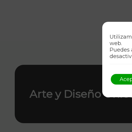
Utilizam
web.
Puedes 
desactiv
Acep
Arte y Diseño Únic