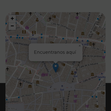
+
−
×
Encuentranos aquí