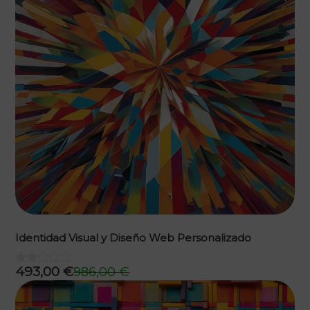
Identidad Visual y Diseño Web Personalizado
493,00
€
986,00
€
El
El
precio
precio