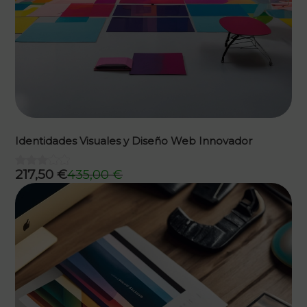
Identidades Visuales y Diseño Web Innovador
217,50
€
435,00
€
El
El
precio
precio
original
actual
era:
es:
435,00 €.
217,50 €.