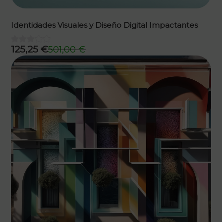
Identidades Visuales y Diseño Digital Impactantes
125,25
€
501,00
€
El
El
precio
precio
original
actual
era:
es:
501,00 €.
125,25 €.