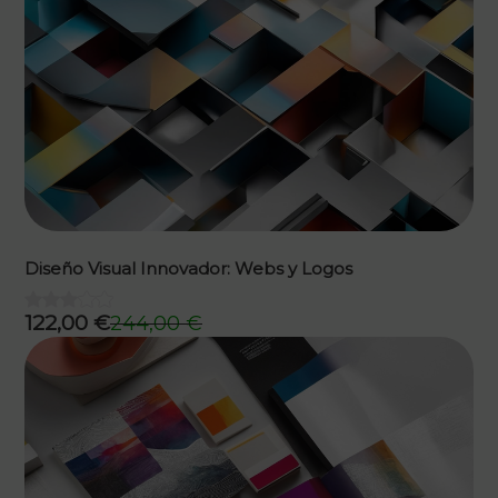
Diseño Visual Innovador: Webs y Logos
122,00
€
244,00
€
El
El
precio
precio
original
actual
era:
es:
244,00 €.
122,00 €.