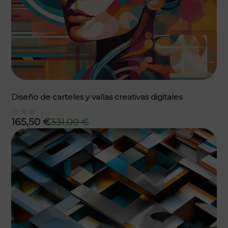
Diseño de carteles y vallas creativas digitales
165,50
€
331,00
€
El
El
precio
precio
original
actual
era:
es:
331,00 €.
165,50 €.