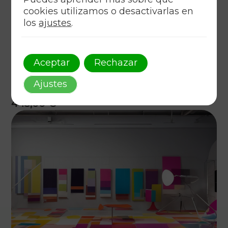
cookies utilizamos o desactivarlas en
los
ajustes
.
Aceptar
Rechazar
Identidades Visuales y Diseño Digital Innovador
Ajustes
445,00
€