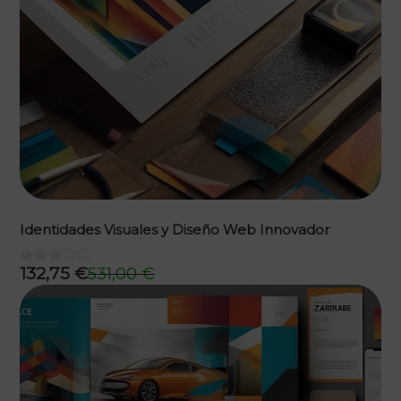
Identidades Visuales y Diseño Web Innovador
132,75
€
531,00
€
El
El
precio
precio
original
actual
era:
es:
531,00 €.
132,75 €.