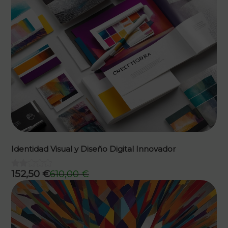
Identidad Visual y Diseño Digital Innovador
152,50
€
610,00
€
El
El
precio
precio
original
actual
era:
es:
610,00 €.
152,50 €.