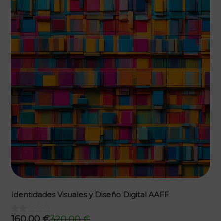
original
actual
era:
es:
986,00 €.
493,00 €.
Identidades Visuales y Diseño Digital AAFF
160,00
€
320,00
€