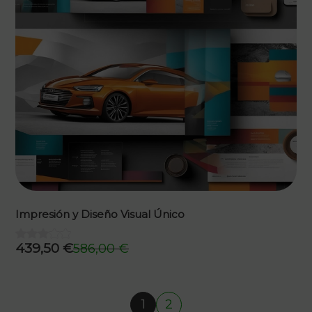
Impresión y Diseño Visual Único
439,50
€
586,00
€
El
El
precio
precio
original
actual
1
2
era:
es: