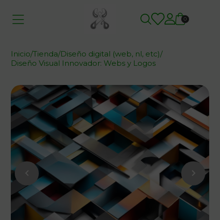
0
Inicio
/
Tienda
/
Diseño digital (web, nl, etc)
/
Diseño Visual Innovador: Webs y Logos