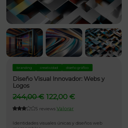
branding
creatividad
diseño gráfico
Diseño Visual Innovador: Webs y
Logos
El
El
244,00
€
122,00
€
precio
precio
Valorar
5 reviews
original
actual
era:
es:
Identidades visuales únicas y diseños web