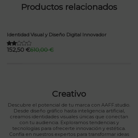
Productos relacionados
Identidad Visual y Diseño Digital Innovador
152,50
€
610,00
€
El
El
precio
precio
original
actual
era:
es:
610,00 €.
152,50 €.
Creativo
Descubre el potencial de tu marca con AAFF.studio.
Desde diseño gráfico hasta inteligencia artificial,
creamos identidades visuales únicas que conectan
con tu audiencia. Exploramos tendencias y
tecnologías para ofrecerte innovación y estética.
Confía en nuestros expertos para transformar ideas