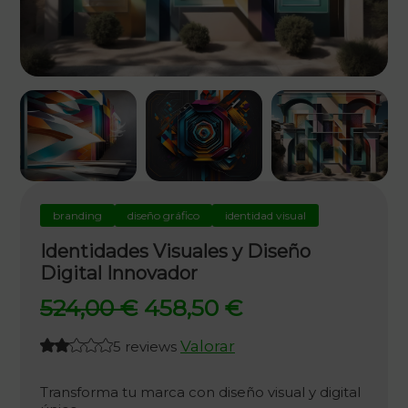
branding
diseño gráfico
identidad visual
Identidades Visuales y Diseño
Digital Innovador
El
El
524,00
€
458,50
€
precio
precio
Valorar
5 reviews
original
actual
era:
es:
Transforma tu marca con diseño visual y digital