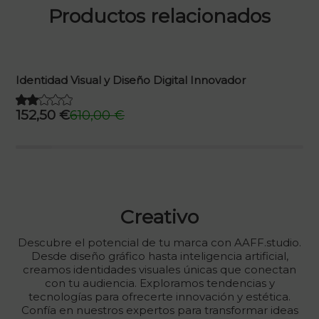
Productos relacionados
Identidad Visual y Diseño Digital Innovador
152,50
€
610,00
€
El
El
precio
precio
original
actual
era:
es:
610,00 €.
152,50 €.
Creativo
Descubre el potencial de tu marca con AAFF.studio.
Desde diseño gráfico hasta inteligencia artificial,
creamos identidades visuales únicas que conectan
con tu audiencia. Exploramos tendencias y
tecnologías para ofrecerte innovación y estética.
Confía en nuestros expertos para transformar ideas