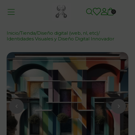
0
Inicio
/
Tienda
/
Diseño digital (web, nl, etc)
/
Identidades Visuales y Diseño Digital Innovador