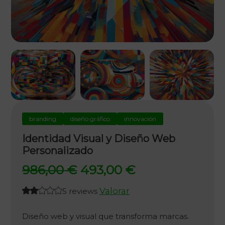
branding
diseño gráfico
innovación
Identidad Visual y Diseño Web
Personalizado
El
El
986,00
€
493,00
€
precio
precio
Valorar
5 reviews
original
actual
era:
es:
Diseño web y visual que transforma marcas.