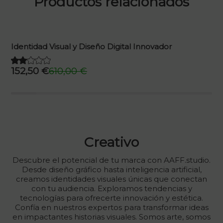
Productos relacionados
Identidad Visual y Diseño Digital Innovador
152,50
€
610,00
€
El
El
precio
precio
original
actual
era:
es:
610,00 €.
152,50 €.
Creativo
Descubre el potencial de tu marca con AAFF.studio.
Desde diseño gráfico hasta inteligencia artificial,
creamos identidades visuales únicas que conectan
con tu audiencia. Exploramos tendencias y
tecnologías para ofrecerte innovación y estética.
Confía en nuestros expertos para transformar ideas
en impactantes historias visuales. Somos arte, somos