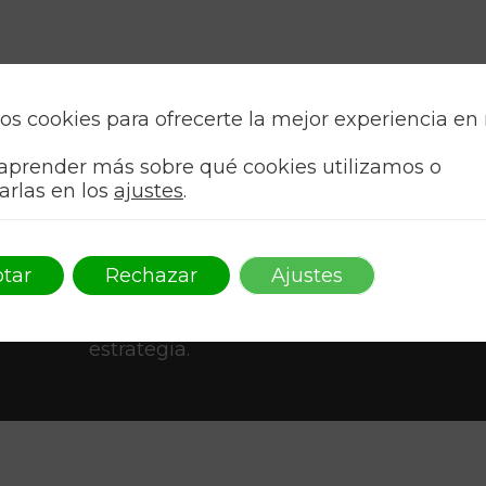
os cookies para ofrecerte la mejor experiencia en
aprender más sobre qué cookies utilizamos o
arlas en los
ajustes
.
tar
Rechazar
Ajustes
Como AAFF, transformamos ideas en arte
o
Conecta con tu audiencia a través de un
gráfico innovador que encarna estilo y
estrategia.