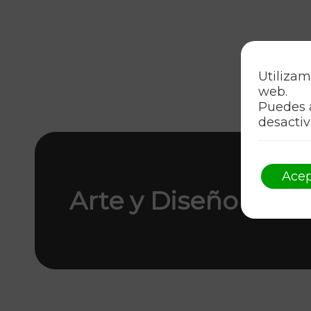
Utilizam
web.
Puedes 
desactiv
Acep
Arte y Diseño Únic