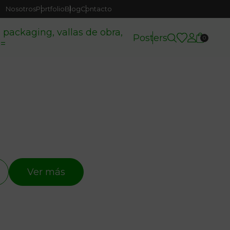
Nosotros
Portfolio
Blog
Contacto
( packaging, vallas de obra,
Posters
0
c=
Ver más